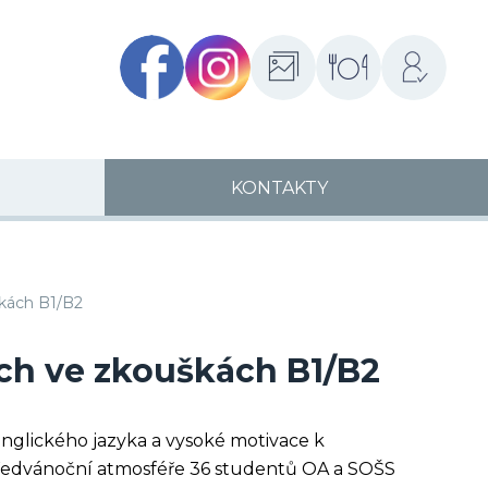
Facebook
Instagram
Fotogalerie
Školní
Přihlášení
jídelny
KONTAKTY
škách B1/B2
ch ve zkouškách B1/B2
nglického jazyka a vysoké motivace k
 předvánoční atmosféře 36 studentů OA a SOŠS