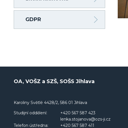
GDPR
OA, VOŠZ a SZŠ, SOŠS Jihlava
Karoliny Světlé 4428/2, 586 01 Jihlava
Studijní oddělení:
+420 567 587 423
lenka.stojanova@ozs-ji.cz
Telefon ústředna:
+420 567 587 411