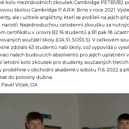
é kolo mezinárodních zkoušek Cambridge PETB1/B2 po
kovou školou Cambridge P.A.R.K. Brno v roce 2021. Výsled
enty, ale i učitele angličtiny, kteří se podíleli na jejic
 narostl. Nejednoduchou celodenní zkoušku za nutných
em certifikátu v úrovni B2 16 studentů a B1 pak 18 úča
ovaných součástí školy (OA 31, SOŠS 5). V celkovém so
šně zdolalo 63 studentů naší školy, což vypovídá o vys
vaci našich budoucích absolventů pro jejich uplatnění v pr
í letošní kolo zkoušek pro studenty současných třetích 
y proběhne v obchodní akademii v sobotu 11.6. 2022 a p
ímat do poloviny dubna.
 Pavel Vlček, OA