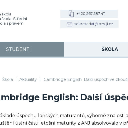
+420 567 587 411
 škola
 škola, Střední
kola s právem
sekretariat@ozs-ji.cz
STUDENTI
ŠKOLA
|
|
, VOŠZ a SZŠ, SOŠS Jihlava
Škola
Aktuality
Cambridge English: Další úspěch ve zkou
mbridge English: Další úspě
ákladě úspěchu loňských maturantů, výborné znalosti a
štění ústní části letošní maturity z ANJ absolvovalo v