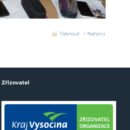
Tisknout
↑ Nahoru
Zřizovatel