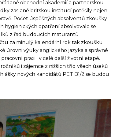
řádané obchodní akademií a partnerskou
ky zaslané britskou institucí potěšily nejen
h přípravě. Počet úspěšných absolventů zkoušky
 hygienických opatření absolvovalo se
stníků z řad budoucích maturantů
učtu za minulý kalendářní rok tak zkoušku
oké úrovni výuky anglického jazyka a správné
acovní praxi i v celé další životní etapě.
ročníků i zájemce z nižších tříd všech úseků
řihlášky nových kandidátů PET B1/2 se budou