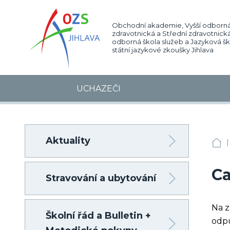
Obchodní akademie, Vyšší odborná
zdravotnická a Střední zdravotnická
odborná škola služeb a Jazyková š
státní jazykové zkoušky Jihlava
UCHAZEČI
Aktuality
|
OA
Ca
Stravování a ubytování
Na z
Školní řád a Bulletin +
odpu