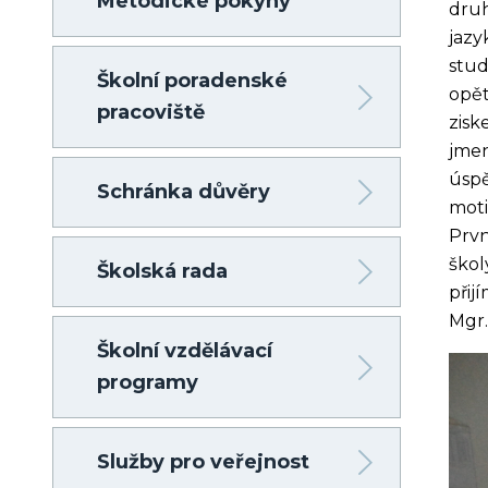
Metodické pokyny
druh
jazy
stud
Školní poradenské
opět
pracoviště
zisk
jmen
úspě
Schránka důvěry
moti
Prvn
škol
Školská rada
přij
Mgr.
Školní vzdělávací
programy
Služby pro veřejnost