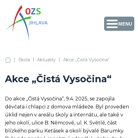
MENU
Obchodní akademie,
Vyšší odborná škola
zdravotnická a
Střední zdravotnická
škola, Střední
odborná škola služeb
Facebook
Instagram
Fotogalerie
Školní
Přihlášení
+420 567 587 411
a Jazyková škola s
jídelny
|
|
|
právem
OA, VOŠZ a SZŠ, SOŠS Jihlava
Škola
Aktuality
Akce „Čistá Vysočina“
sekretariat@ozs-ji.cz
státní jazykové
zkoušky Jihlava
Akce „Čistá Vysočina“
Do akce „Čistá Vysočina“, 9.4. 2025, se zapojila
děvčata i chlapci z domova mládeže. Byl proveden
úklid nejen v areálu školy a internátu, ale také v
jeho okolí, ulice B. Němcové, ul. K. Světlé, část
blízkého parku Keťásek a okolí bývalé Barumky.