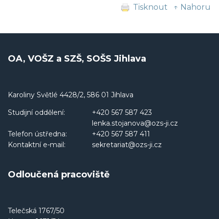
Tisknout
↑ Nahoru
OA, VOŠZ a SZŠ, SOŠS Jihlava
Karoliny Světlé 4428/2, 586 01 Jihlava
Studijní oddělení:
+420 567 587 423
lenka.stojanova@ozs-ji.cz
Telefon ústředna:
+420 567 587 411
Kontaktní e-mail:
sekretariat@ozs-ji.cz
Odloučená pracoviště
Telečská 1767/50