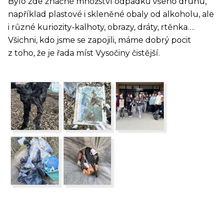
Bylo zde značné množství odpadků všeho druhu,
například plastové i skleněné obaly od alkoholu, ale
i různé kuriozity-kalhoty, obrazy, dráty, rtěnka….
Všichni, kdo jsme se zapojili, máme dobrý pocit
z toho, že je řada míst Vysočiny čistější.