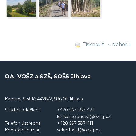
Tisknout
↑ Nahoru
OA, VOŠZ a SZŠ, SOŠS Jihlava
Karoliny Světlé 4428/2, 586 01 Jihlava
Studijní oddělení:
+420 567 587 423
lenka.stojanova@ozs-ji.cz
Telefon ústředna:
+420 567 587 411
Kontaktní e-mail:
sekretariat@ozs-ji.cz