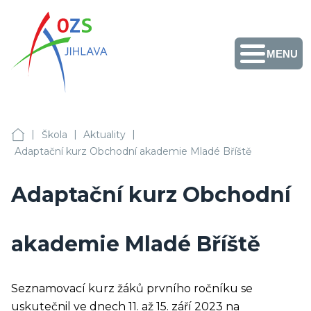
MENU
Obchodní akademie,
Vyšší odborná škola
zdravotnická a
Střední zdravotnická
škola, Střední
odborná škola služeb
Facebook
Instagram
Fotogalerie
Školní
Přihlášení
+420 567 587 411
a Jazyková škola s
jídelny
|
|
|
právem
OA, VOŠZ a SZŠ, SOŠS Jihlava
Škola
Aktuality
sekretariat@ozs-ji.cz
státní jazykové
Adaptační kurz Obchodní akademie Mladé Bříště
zkoušky Jihlava
Adaptační kurz Obchodní
akademie Mladé Bříště
Seznamovací kurz žáků prvního ročníku se
uskutečnil ve dnech 11. až 15. září 2023 na