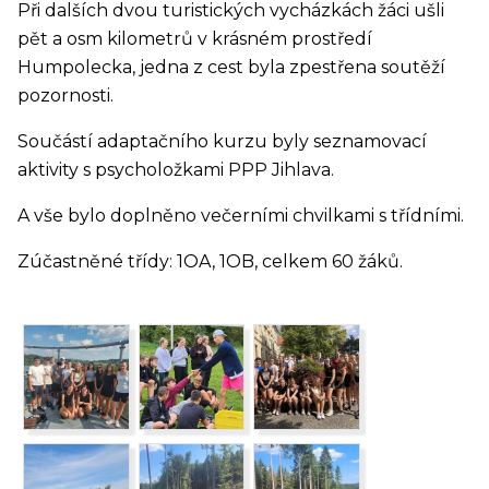
Při dalších dvou turistických vycházkách žáci ušli
pět a osm kilometrů v krásném prostředí
Humpolecka, jedna z cest byla zpestřena soutěží
pozornosti.
Součástí adaptačního kurzu byly seznamovací
aktivity s psycholožkami PPP Jihlava.
A vše bylo doplněno večerními chvilkami s třídními.
Zúčastněné třídy: 1OA, 1OB, celkem 60 žáků.