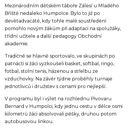
Mezinárodním dětském táboře Zálesí u Mladého
Bříště nedaleko Humpolce. Bylo to již po
devětadvacáté, kdy tohle malé soustředění
pomohlo novým žákům při adaptaci na spolužáky,
třídní učitele a další pedagogy Obchodní
akademie.
Tradičně se hlavně sportovalo, ve skupinách po
patnácti si žáci vyzkoušeli basket, softbal, ringo,
fotbal, stolní tenis, házenou a střelbu ze
vzduchovky. Na závěr týdne proběhly turnaje
jednotlivců i družstev s cenami pro nejlepší.
V programu byl i výlet na rozhlednu Pivovaru
Bernard v Humpolci, kdy jednu cestu v délce osmi
kilometrů žáci absolvovali pěšky, druhou potom
autobusovou linkou.