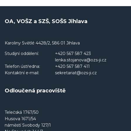
OA, VOŠZ a SZŠ, SOŠS Jihlava
Karoliny Světlé 4428/2, 586 01 Jihlava
Studijní oddělení:
+420 567 587 423
lenka.stojanova@ozs-ji.cz
Telefon ústředna:
+420 567 587 411
Kontaktní e-mail:
sekretariat@ozs-ji.cz
Odloučená pracoviště
Telečská 1767/50
Husova 1671/54
náměstí Svobody 127/1