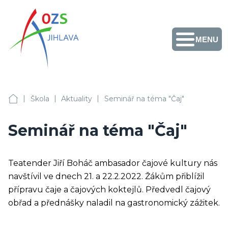
MENU
Obchodní akademie,
Vyšší odborná škola
zdravotnická a
Střední zdravotnická
škola, Střední
odborná škola služeb
Facebook
Instagram
Fotogalerie
Školní
Přihlášení
+420 567 587 411
a Jazyková škola s
jídelny
|
|
|
právem
OA, VOŠZ a SZŠ, SOŠS Jihlava
Škola
Aktuality
Seminář na téma "Čaj"
sekretariat@ozs-ji.cz
státní jazykové
zkoušky Jihlava
Seminář na téma "Čaj"
Teatender Jiří Boháč ambasador čajové kultury nás
navštívil ve dnech 21. a 22.2.2022. Žákům přiblížil
přípravu čaje a čajových koktejlů. Předvedl čajový
obřad a přednášky naladil na gastronomický zážitek.