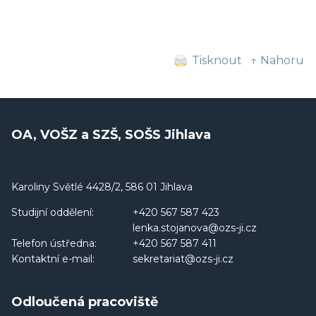
Tisknout
↑ Nahoru
OA, VOŠZ a SZŠ, SOŠS Jihlava
Karoliny Světlé 4428/2, 586 01 Jihlava
Studijní oddělení:
+420 567 587 423
lenka.stojanova@ozs-ji.cz
Telefon ústředna:
+420 567 587 411
Kontaktní e-mail:
sekretariat@ozs-ji.cz
Odloučená pracoviště