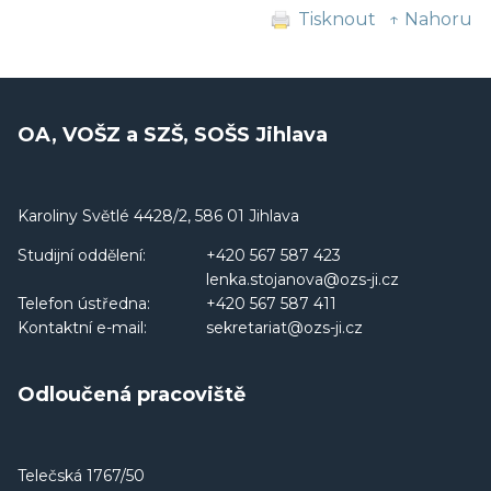
Tisknout
↑ Nahoru
OA, VOŠZ a SZŠ, SOŠS Jihlava
Karoliny Světlé 4428/2, 586 01 Jihlava
Studijní oddělení:
+420 567 587 423
lenka.stojanova@ozs-ji.cz
Telefon ústředna:
+420 567 587 411
Kontaktní e-mail:
sekretariat@ozs-ji.cz
Odloučená pracoviště
Telečská 1767/50