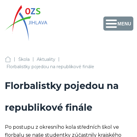
MENU
Obchodní akademie,
Vyšší odborná škola
zdravotnická a
Střední zdravotnická
škola, Střední
odborná škola služeb
Facebook
Instagram
Fotogalerie
Školní
Přihlášení
+420 567 587 411
a Jazyková škola s
jídelny
|
|
|
právem
OA, VOŠZ a SZŠ, SOŠS Jihlava
Škola
Aktuality
sekretariat@ozs-ji.cz
státní jazykové
Florbalistky pojedou na republikové finále
zkoušky Jihlava
Florbalistky pojedou na
republikové finále
Po postupu z okresního kola středních škol ve
florbalu se naše studentky zúčastnily krajského