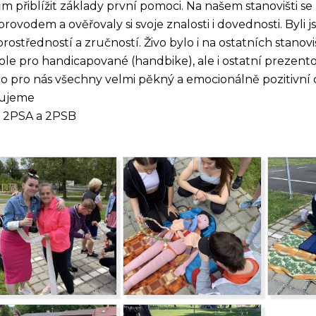
m přiblížit základy první pomoci. Na našem stanovišti se
provodem a ověřovaly si svoje znalosti i dovednosti. Byli 
rostředností a zručností. Živo bylo i na ostatních stanov
ole pro handicapované (handbike), ale i ostatní prezento
to pro nás všechny velmi pěkný a emocionálně pozitivní 
ujeme
 2PSA a 2PSB