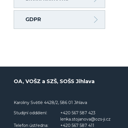
GDPR
OA, VOŠZ a SZŠ, SOŠS Jihlava
Karoliny Světlé 4428/2, 586 01 Jihlava
Studijní oddělení:
+420 567 587 423
lenka.stojanova@ozs-ji.cz
Telefon ústředna:
+420 567 587 411