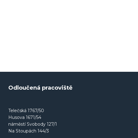
Odloučená pracoviště
Telečská 1767/50
Husova 1671/54
náměstí Svobody 127/1
Na Stoupách 144/3