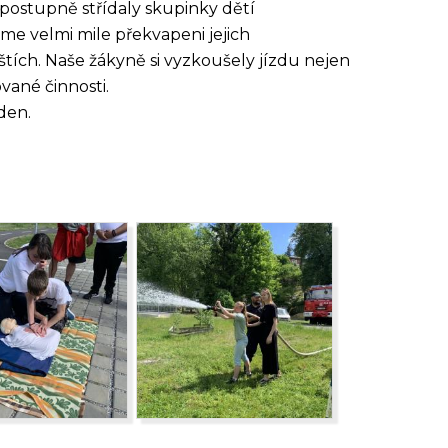
 postupně střídaly skupinky dětí
jsme velmi mile překvapeni jejich
ištích. Naše žákyně si vyzkoušely jízdu nejen
vané činnosti.
den.