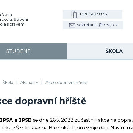
+420 567 587 411
 škola
 škola, Střední
kola s právem
sekretariat@ozs-ji.cz
STUDENTI
ŠKOLA
|
|
, VOŠZ a SZŠ, SOŠS Jihlava
Škola
Aktuality
Akce dopravní hřiště
ce dopravní hřiště
2PSA a 2PSB
se dne 26.5. 2022 zúčastnili akce na doprav
tická ZŠ v Jihlavě na Březinkách pro svoje děti. Naším