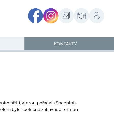
Facebook
Instagram
Fotogalerie
Školní
Přihlášení
jídelny
KONTAKTY
ním hřišti, kterou pořádala Speciální a
 úkolem bylo společně zábavnou formou