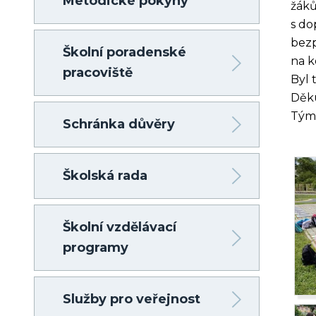
Metodické pokyny
žáků
s do
bezp
Školní poradenské
na k
pracoviště
Byl 
Děk
Tým
Schránka důvěry
Školská rada
Školní vzdělávací
programy
Služby pro veřejnost