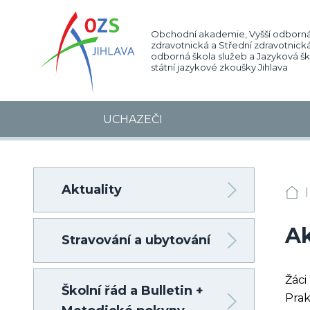
Obchodní akademie, Vyšší odborná
zdravotnická a Střední zdravotnická
odborná škola služeb a Jazyková š
státní jazykové zkoušky Jihlava
UCHAZEČI
Aktuality
|
OA
Ak
Stravování a ubytování
Žáci
Školní řád a Bulletin +
Prak