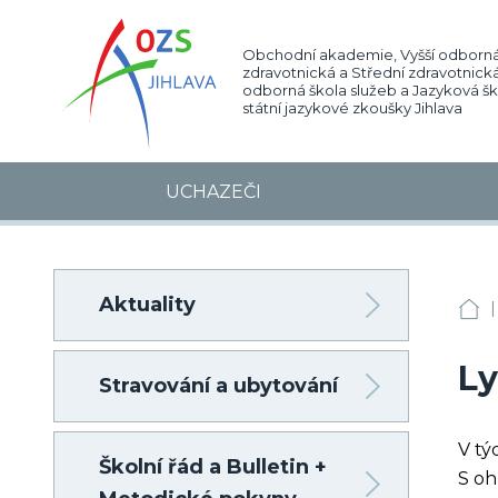
Obchodní akademie, Vyšší odborná
zdravotnická a Střední zdravotnická
odborná škola služeb a Jazyková š
státní jazykové zkoušky Jihlava
UCHAZEČI
Aktuality
|
OA
Ly
Stravování a ubytování
V tý
Školní řád a Bulletin +
S oh