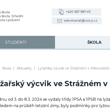
+420 567 587 411
 škola
 škola, Střední
kola s právem
sekretariat@ozs-ji.cz
STUDENTI
ŠKOLA
|
|
, VOŠZ a SZŠ, SOŠS Jihlava
Škola
Aktuality
Lyžařský výcvik ve Strážném v Krkonoších
žařský výcvik ve Strážném v
dnu od 3. do 8.3. 2024 se vydaly třídy 1PSA a 1PSB na lyž
ledem na průběh letošní zimy, byly podmínky pro lyžován