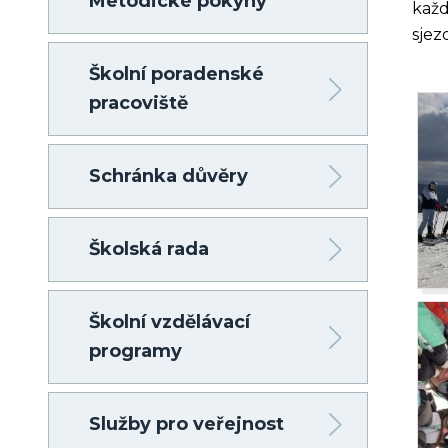
Metodické pokyny
každ
sjez
Školní poradenské
pracoviště
Schránka důvěry
Školská rada
Školní vzdělávací
programy
Služby pro veřejnost