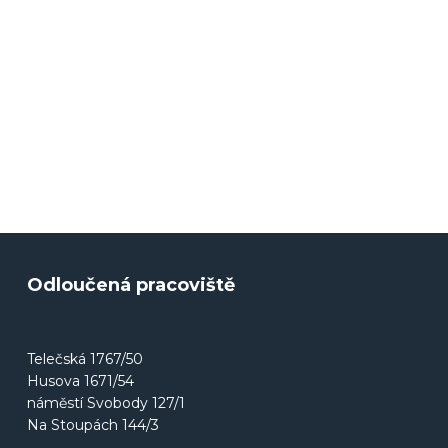
Odloučená pracoviště
Telečská 1767/50
Husova 1671/54
náměstí Svobody 127/1
Na Stoupách 144/3