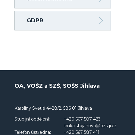
GDPR
OA, VOŠZ a SZŠ, SOŠS Jihlava
Karoliny Světlé 4428/2, 586 01 Jihlava
Studijní oddělení:
+420 567 587 423
lenka.stojanova@ozs-ji.cz
Telefon ústředna:
+420 567 587 411