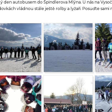
ý den autobusem do Špindlerova Mlýna. U nás na Vysočině
dovkách vládnou stále ještě rolby a lyžaři. Posuďte sami n