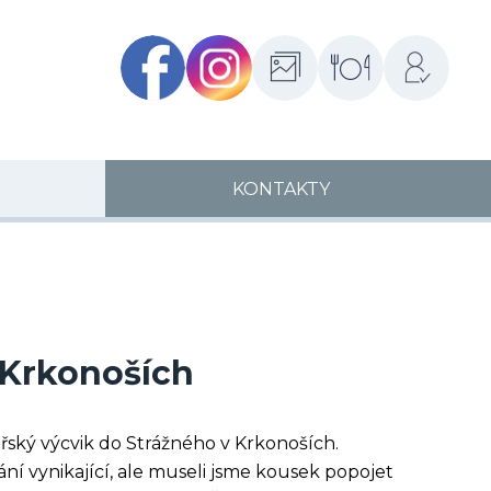
Facebook
Instagram
Fotogalerie
Školní
Přihlášení
jídelny
KONTAKTY
 Krkonoších
ařský výcvik do Strážného v Krkonoších.
í vynikající, ale museli jsme kousek popojet