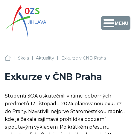
MENU
Obchodní akademie,
Vyšší odborná škola
zdravotnická a
Střední zdravotnická
škola, Střední
odborná škola služeb
Facebook
Instagram
Fotogalerie
Školní
Přihlášení
+420 567 587 411
a Jazyková škola s
jídelny
|
|
|
právem
OA, VOŠZ a SZŠ, SOŠS Jihlava
Škola
Aktuality
Exkurze v ČNB Praha
sekretariat@ozs-ji.cz
státní jazykové
zkoušky Jihlava
Exkurze v ČNB Praha
Studenti 3OA uskutečnili v rámci odborných
předmětů 12. listopadu 2024 plánovanou exkurzi
do Prahy. Navštívili nejprve Staroměstskou radnici,
kde je čekala zajímavá prohlídka podzemí
s poutavým výkladem. Po krátkém přesunu