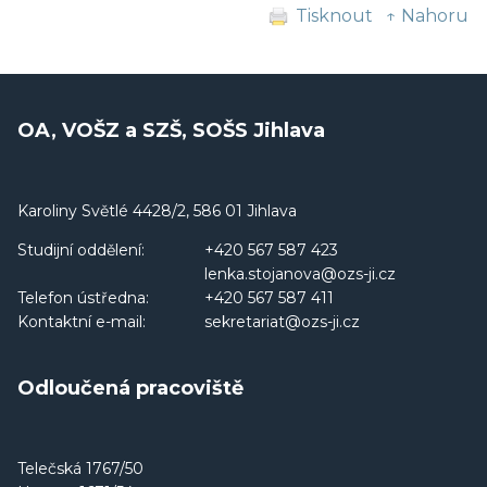
Tisknout
↑ Nahoru
OA, VOŠZ a SZŠ, SOŠS Jihlava
Karoliny Světlé 4428/2, 586 01 Jihlava
Studijní oddělení:
+420 567 587 423
lenka.stojanova@ozs-ji.cz
Telefon ústředna:
+420 567 587 411
Kontaktní e-mail:
sekretariat@ozs-ji.cz
Odloučená pracoviště
Telečská 1767/50