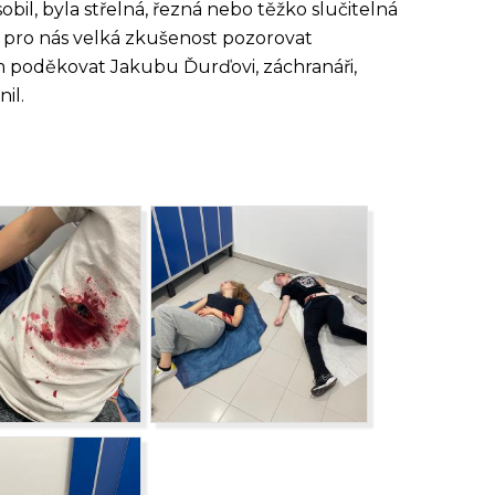
bil, byla střelná, řezná nebo těžko slučitelná
to pro nás velká zkušenost pozorovat
om poděkovat Jakubu Ďurďovi, záchranáři,
il.