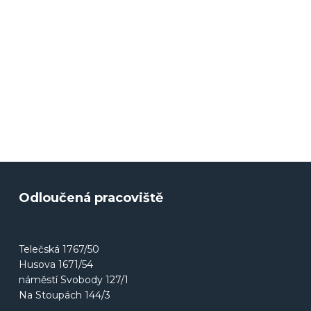
Odloučená pracoviště
Telečská 1767/50
Husova 1671/54
náměstí Svobody 127/1
Na Stoupách 144/3