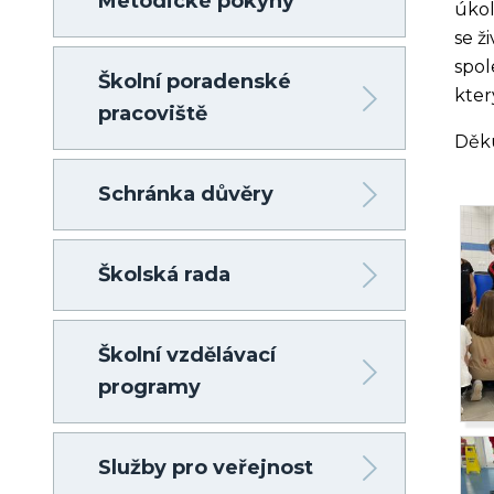
Metodické pokyny
úkol
se ž
spol
Školní poradenské
kter
pracoviště
Děku
Schránka důvěry
Školská rada
Školní vzdělávací
programy
Služby pro veřejnost