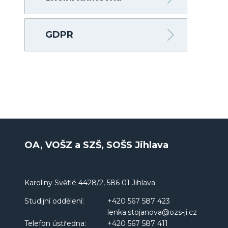
GDPR
OA, VOŠZ a SZŠ, SOŠS Jihlava
Karoliny Světlé 4428/2, 586 01 Jihlava
Studijní oddělení:
+420 567 587 423
lenka.stojanova@ozs-ji.cz
Telefon ústředna:
+420 567 587 411