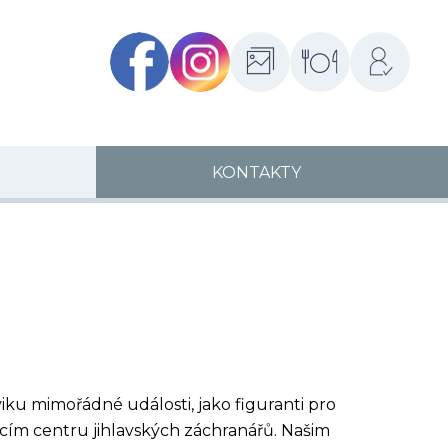
Facebook
Instagram
Fotogalerie
Školní
Přihlášení
jídelny
KONTAKTY
viku mimořádné události, jako figuranti pro
cím centru jihlavských záchranářů. Našim