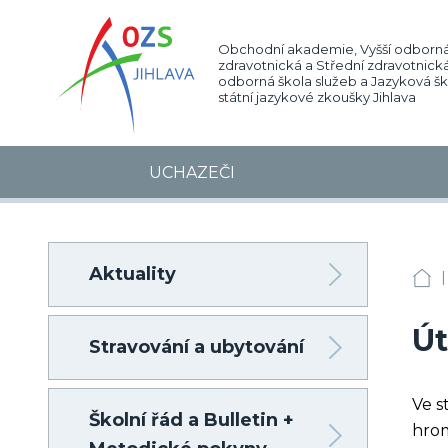
Obchodní akademie, Vyšší odborná
zdravotnická a Střední zdravotnická
odborná škola služeb a Jazyková š
státní jazykové zkoušky Jihlava
UCHAZEČI
Aktuality
|
OA
Út
Stravování a ubytování
Ve s
Školní řád a Bulletin +
hrom