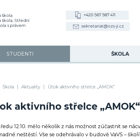
+420 567 587 411
 škola
 škola, Střední
kola s právem
sekretariat@ozs-ji.cz
STUDENTI
ŠKOLA
|
|
, VOŠZ a SZŠ, SOŠS Jihlava
Škola
Aktuality
Útok aktivního střelce „AMOK“
ok aktivního střelce „AMOK“
tředu 12.10. mělo několik z nás možnost zúčastnit se nác
adné neštěstí. Vše se odehrávalo v budově VaVS – školí