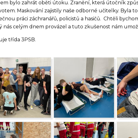
em bylo zahrát oběti útoku. Zranění, která útočník způso
ivotem. Maskování zajistily naše odborné učitelky. Byla 
ečnou práci záchranářů, policistů a hasičů. Chtěli bych
ý nás celým dnem provázel a tuto zkušenost nám umožn
je třída 3PSB.