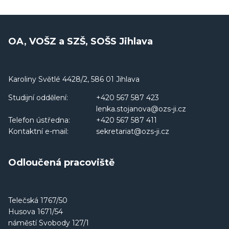
OA, VOŠZ a SZŠ, SOŠS Jihlava
Karoliny Světlé 4428/2, 586 01 Jihlava
Studijní oddělení:
+420 567 587 423
lenka.stojanova@ozs-ji.cz
Telefon ústředna:
+420 567 587 411
Kontaktní e-mail:
sekretariat@ozs-ji.cz
Odloučená pracoviště
Telečská 1767/50
Husova 1671/54
náměstí Svobody 127/1