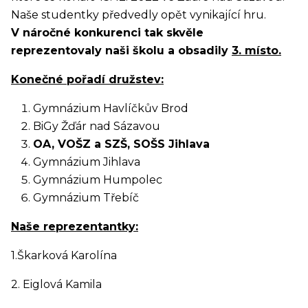
Naše studentky předvedly opět vynikající hru.
V náročné konkurenci tak skvěle
reprezentovaly naši školu a obsadily
3. místo.
Konečné pořadí družstev:
Gymnázium Havlíčkův Brod
BiGy Žďár nad Sázavou
OA, VOŠZ a SZŠ, SOŠS Jihlava
Gymnázium Jihlava
Gymnázium Humpolec
Gymnázium Třebíč
Naše reprezentantky:
1.Škarková Karolína
2. Eiglová Kamila