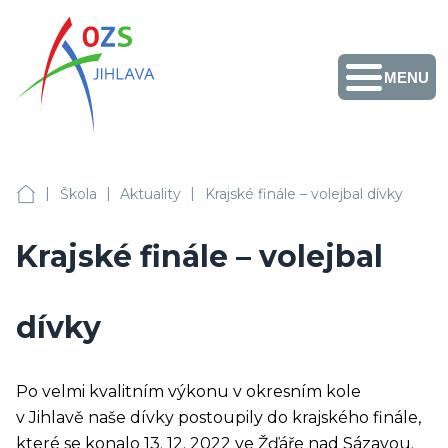
MENU
Obchodní akademie,
Vyšší odborná škola
zdravotnická a
Střední zdravotnická
škola, Střední
odborná škola služeb
Facebook
Instagram
Fotogalerie
Školní
Přihlášení
+420 567 587 411
a Jazyková škola s
jídelny
|
|
|
právem
OA, VOŠZ a SZŠ, SOŠS Jihlava
Škola
Aktuality
Krajské finále – volejbal dívky
sekretariat@ozs-ji.cz
státní jazykové
zkoušky Jihlava
Krajské finále – volejbal
dívky
Po velmi kvalitním výkonu v okresním kole
v Jihlavě naše dívky postoupily do krajského finále,
které se konalo 13. 12. 2022 ve Žďáře nad Sázavou.