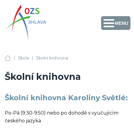
MENU
Obchodní akademie,
Vyšší odborná škola
zdravotnická a
Střední zdravotnická
škola, Střední
odborná škola služeb
Facebook
Instagram
Fotogalerie
Školní
Přihlášení
+420 567 587 411
a Jazyková škola s
jídelny
|
|
právem
OA, VOŠZ a SZŠ, SOŠS Jihlava
Škola
Školní knihovna
sekretariat@ozs-ji.cz
státní jazykové
zkoušky Jihlava
Školní knihovna
Školní knihovna Karoliny Světlé:
Po-Pá (9:30-9:50) nebo po dohodě s vyučujícím
českého jazyka