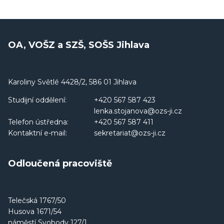
OA, VOŠZ a SZŠ, SOŠS Jihlava
Karoliny Světlé 4428/2, 586 01 Jihlava
Studijní oddělení:
+420 567 587 423
lenka.stojanova@ozs-ji.cz
Telefon ústředna:
+420 567 587 411
Kontaktní e-mail:
sekretariat@ozs-ji.cz
Odloučená pracoviště
Telečská 1767/50
Husova 1671/54
náměstí Svobody 127/1