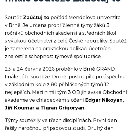
Soutěž
Zaúčtuj to
pořádá Mendelova univerzita
v Brně. Je určena pro tříčlenné týmy žáků 3.
ročníků obchodních akademií a středních škol
s výukou účetnictví z celé České republiky. Soutěž
je zaměřena na praktickou aplikaci účetních
znalostí a schopnost týmové spolupráce.
23. a 24. června 2026 proběhlo v Brně GRAND
finále této soutěže. Do něj postoupilo po úspěchu
v základním kole z 80 přihlášených týmů 12
nejlepších. Mezi nimi i tým 3 OB jihlavské Obchodní
akademie ve chlapeckém složení
Edgar Nikoyan,
Jiří Koumar a Tigran Grigoryan.
Týmy soutěžily ve třech disciplínách. První den
řešily náročnou případovou studii. Druhý den