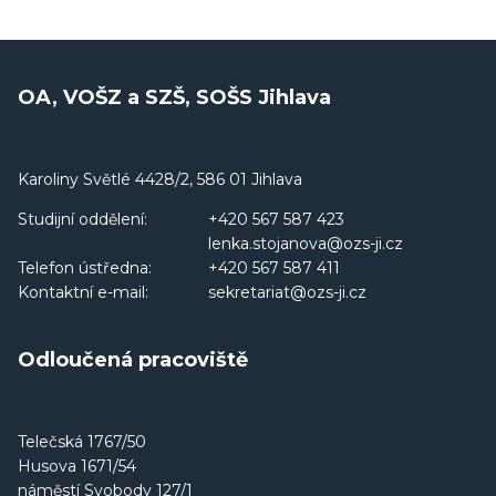
OA, VOŠZ a SZŠ, SOŠS Jihlava
Karoliny Světlé 4428/2, 586 01 Jihlava
Studijní oddělení:
+420 567 587 423
lenka.stojanova@ozs-ji.cz
Telefon ústředna:
+420 567 587 411
Kontaktní e-mail:
sekretariat@ozs-ji.cz
Odloučená pracoviště
Telečská 1767/50
Husova 1671/54
náměstí Svobody 127/1