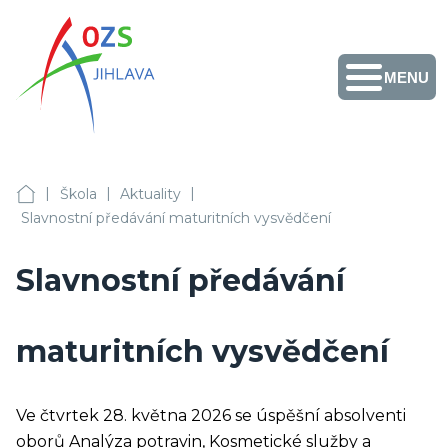
MENU
Obchodní akademie,
Vyšší odborná škola
zdravotnická a
Střední zdravotnická
škola, Střední
odborná škola služeb
Facebook
Instagram
Fotogalerie
Školní
Přihlášení
+420 567 587 411
a Jazyková škola s
jídelny
|
|
|
právem
OA, VOŠZ a SZŠ, SOŠS Jihlava
Škola
Aktuality
sekretariat@ozs-ji.cz
státní jazykové
Slavnostní předávání maturitních vysvědčení
zkoušky Jihlava
Slavnostní předávání
maturitních vysvědčení
Ve čtvrtek 28. května 2026 se úspěšní absolventi
oborů Analýza potravin, Kosmetické služby a