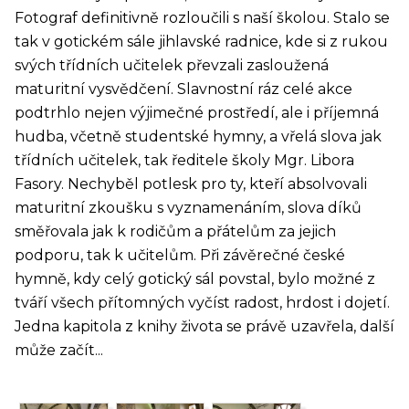
Fotograf definitivně rozloučili s naší školou. Stalo se
tak v gotickém sále jihlavské radnice, kde si z rukou
svých třídních učitelek převzali zasloužená
maturitní vysvědčení. Slavnostní ráz celé akce
podtrhlo nejen výjimečné prostředí, ale i příjemná
hudba, včetně studentské hymny, a vřelá slova jak
třídních učitelek, tak ředitele školy Mgr. Libora
Fasory. Nechyběl potlesk pro ty, kteří absolvovali
maturitní zkoušku s vyznamenáním, slova díků
směřovala jak k rodičům a přátelům za jejich
podporu, tak k učitelům. Při závěrečné české
hymně, kdy celý gotický sál povstal, bylo možné z
tváří všech přítomných vyčíst radost, hrdost i dojetí.
Jedna kapitola z knihy života se právě uzavřela, další
může začít...