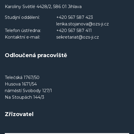
Karoliny Světlé 4428/2, 586 01 Jihlava
Studijní oddělení:
+420 567 587 423
lenka.stojanova@ozs-ji.cz
Telefon ústředna:
+420 567 587 411
Kontaktní e-mail:
sekretariat@ozs-ji.cz
Odloučená pracoviště
Telečská 1767/50
Husova 1671/54
náměstí Svobody 127/1
Na Stoupách 144/3
Zřizovatel