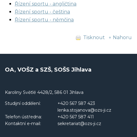
Řízení sportu - angličtina
Řízení sportu - čeština
Řízení sportu - němčina
Tisknout
↑ Nahoru
OA, VOŠZ a SZŠ, SOŠS Jihlava
Karoliny Světlé 4428/2, 586 01 Jihlava
Studijní oddělení:
+420 567 587 423
lenka.stojanova@ozs-ji.cz
Telefon ústředna:
+420 567 587 411
Kontaktní e-mail:
sekretariat@ozs-ji.cz