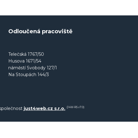
Odloučená pracoviště
Telečská 1767/50
Husova 1671/54
náměstí Svobody 127/1
Na Stoupách 144/3
společnost
just4web.cz s.r.o.
(J4W-RS v7.0)