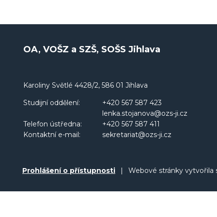
OA, VOŠZ a SZŠ, SOŠS Jihlava
Karoliny Světlé 4428/2, 586 01 Jihlava
Studijní oddělení:
+420 567 587 423
lenka.stojanova@ozs-ji.cz
Telefon ústředna:
+420 567 587 411
Kontaktní e-mail:
sekretariat@ozs-ji.cz
Prohlášení o přístupnosti
|
Webové stránky vytvořila 