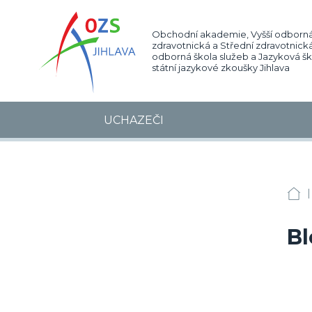
Obchodní akademie, Vyšší odborná
zdravotnická a Střední zdravotnická
odborná škola služeb a Jazyková š
státní jazykové zkoušky Jihlava
UCHAZEČI
|
OA
Bl