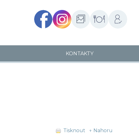
Facebook
Instagram
Fotogalerie
Školní
Přihlášení
jídelny
KONTAKTY
Tisknout
↑ Nahoru