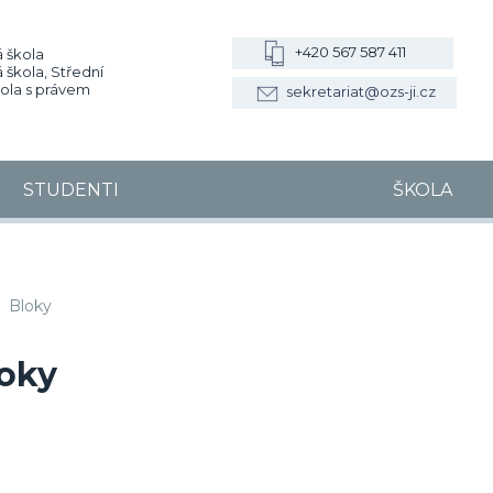
+420 567 587 411
 škola
 škola, Střední
kola s právem
sekretariat@ozs-ji.cz
STUDENTI
ŠKOLA
, VOŠZ a SZŠ, SOŠS Jihlava
Bloky
oky