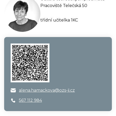
Pracoviště Telečská 50
třídní učitelka 1KC
alena.hamackova@ozs-ji.cz
567 112 984