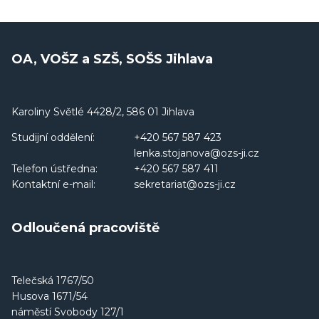
OA, VOŠZ a SZŠ, SOŠS Jihlava
Karoliny Světlé 4428/2, 586 01 Jihlava
Studijní oddělení:
+420 567 587 423
lenka.stojanova@ozs-ji.cz
Telefon ústředna:
+420 567 587 411
Kontaktní e-mail:
sekretariat@ozs-ji.cz
Odloučená pracoviště
Telečská 1767/50
Husova 1671/54
náměstí Svobody 127/1