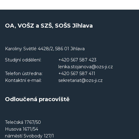
OA, VOŠZ a SZŠ, SOŠS Jihlava
Karoliny Světlé 4428/2, 586 01 Jihlava
Studijní oddělení:
+420 567 587 423
lenka.stojanova@ozs-ji.cz
Telefon ústředna:
+420 567 587 411
Kontaktní e-mail:
sekretariat@ozs-ji.cz
Odloučená pracoviště
Telečská 1767/50
Husova 1671/54
náměstí Svobody 127/1