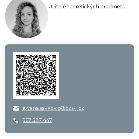
Učitelé teoretických předmětů
jovana.savkovic@ozs-ji.cz
567 587 447