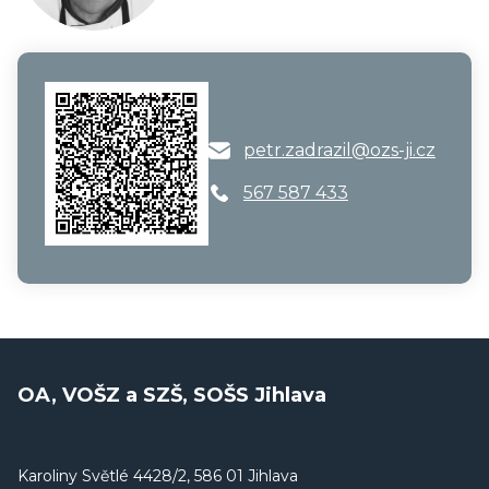
petr.zadrazil@ozs-ji.cz
567 587 433
OA, VOŠZ a SZŠ, SOŠS Jihlava
Karoliny Světlé 4428/2, 586 01 Jihlava