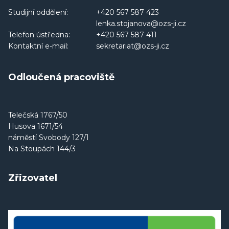
Studijní oddělení:
+420 567 587 423
lenka.stojanova@ozs-ji.cz
Telefon ústředna:
+420 567 587 411
Kontaktní e-mail:
sekretariat@ozs-ji.cz
Odloučená pracoviště
Telečská 1767/50
Husova 1671/54
náměstí Svobody 127/1
Na Stoupách 144/3
Zřizovatel