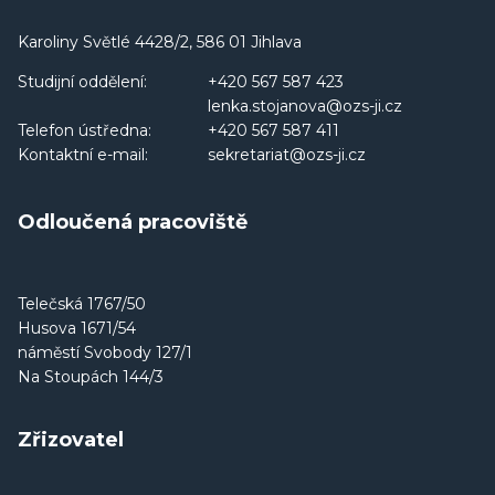
Karoliny Světlé 4428/2, 586 01 Jihlava
Studijní oddělení:
+420 567 587 423
lenka.stojanova@ozs-ji.cz
Telefon ústředna:
+420 567 587 411
Kontaktní e-mail:
sekretariat@ozs-ji.cz
Odloučená pracoviště
Telečská 1767/50
Husova 1671/54
náměstí Svobody 127/1
Na Stoupách 144/3
Zřizovatel