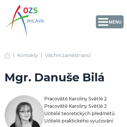
MENU
Obchodní akademie,
Vyšší odborná škola
zdravotnická a
Střední zdravotnická
škola, Střední
odborná škola služeb
Facebook
Instagram
Fotogalerie
Školní
Přihlášení
+420 567 587 411
a Jazyková škola s
jídelny
|
|
právem
OA, VOŠZ a SZŠ, SOŠS Jihlava
Kontakty
Všichni zaměstnanci
sekretariat@ozs-ji.cz
státní jazykové
zkoušky Jihlava
Mgr. Danuše Bilá
Pracoviště Karoliny Světlé 2
Pracoviště Karoliny Světlé 2
Učitelé teoretických předmětů
Učitelé praktického vyučování