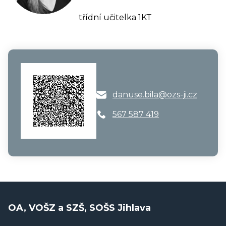
třídní učitelka 1KT
danuse.bila@ozs-ji.cz
567 587 419
OA, VOŠZ a SZŠ, SOŠS Jihlava