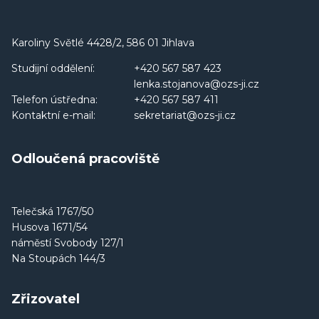
Karoliny Světlé 4428/2, 586 01 Jihlava
Studijní oddělení:
+420 567 587 423
lenka.stojanova@ozs-ji.cz
Telefon ústředna:
+420 567 587 411
Kontaktní e-mail:
sekretariat@ozs-ji.cz
Odloučená pracoviště
Telečská 1767/50
Husova 1671/54
náměstí Svobody 127/1
Na Stoupách 144/3
Zřizovatel