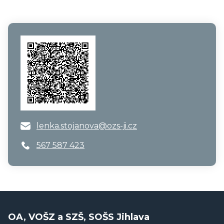
lenka.stojanova@ozs-ji.cz
567 587 423
OA, VOŠZ a SZŠ, SOŠS Jihlava