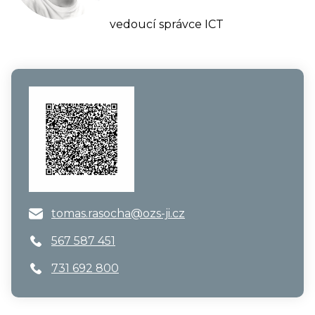
vedoucí správce ICT
tomas.rasocha@ozs-ji.cz
567 587 451
731 692 800