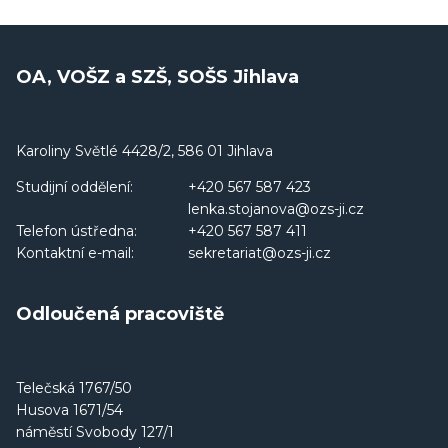
OA, VOŠZ a SZŠ, SOŠS Jihlava
Karoliny Světlé 4428/2, 586 01 Jihlava
Studijní oddělení:
+420 567 587 423
lenka.stojanova@ozs-ji.cz
Telefon ústředna:
+420 567 587 411
Kontaktní e-mail:
sekretariat@ozs-ji.cz
Odloučená pracoviště
Telečská 1767/50
Husova 1671/54
náměstí Svobody 127/1