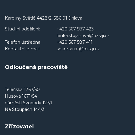
Karoliny Světlé 4428/2, 586 01 Jihlava
Studijní oddělení:
+420 567 587 423
lenka.stojanova@ozs-ji.cz
Telefon ústředna:
+420 567 587 411
Kontaktní e-mail:
sekretariat@ozs-ji.cz
Odloučená pracoviště
Telečská 1767/50
Husova 1671/54
náměstí Svobody 127/1
Na Stoupách 144/3
Zřizovatel