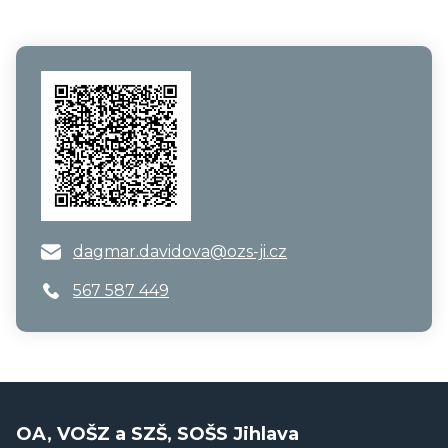
dagmar.davidova@ozs-ji.cz
567 587 449
OA, VOŠZ a SZŠ, SOŠS Jihlava