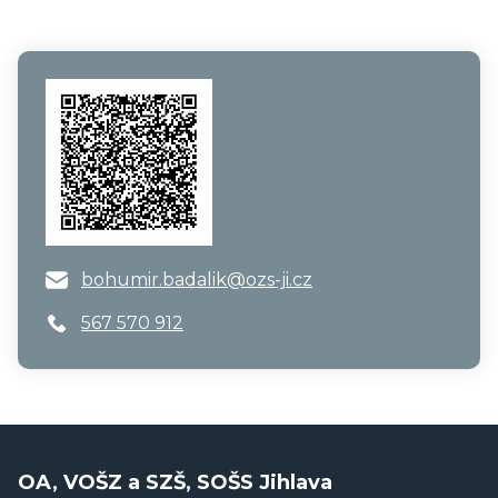
bohumir.badalik@ozs-ji.cz
567 570 912
OA, VOŠZ a SZŠ, SOŠS Jihlava