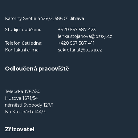
Karoliny Světlé 4428/2, 586 01 Jihlava
Studijní oddělení:
+420 567 587 423
lenka.stojanova@ozs-ji.cz
Telefon ústředna:
+420 567 587 411
Kontaktní e-mail:
sekretariat@ozs-ji.cz
Odloučená pracoviště
Telečská 1767/50
Husova 1671/54
náměstí Svobody 127/1
Na Stoupách 144/3
Zřizovatel