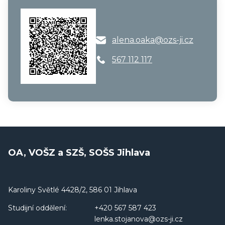
alena.oaka@ozs-ji.cz
567 112 117
OA, VOŠZ a SZŠ, SOŠS Jihlava
Karoliny Světlé 4428/2, 586 01 Jihlava
Studijní oddělení:
+420 567 587 423
lenka.stojanova@ozs-ji.cz