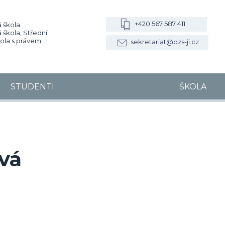
+420 567 587 411
 škola
 škola, Střední
kola s právem
sekretariat@ozs-ji.cz
STUDENTI
ŠKOLA
ová