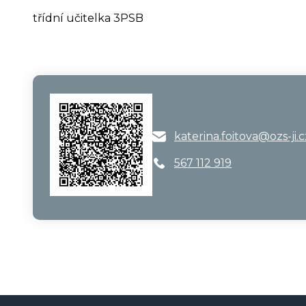
třídní učitelka 3PSB
katerina.foitova@ozs-ji.c
567 112 919