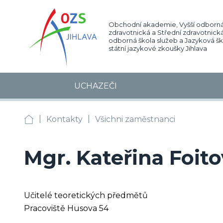
Obchodní akademie, Vyšší odborná
zdravotnická a Střední zdravotnická
odborná škola služeb a Jazyková š
státní jazykové zkoušky Jihlava
UCHAZEČI
|
|
OA, VOŠZ a SZŠ, SOŠS Jihlava
Kontakty
Všichni zaměstnanci
Mgr. Kateřina Foit
Učitelé teoretických předmětů
Pracoviště Husova 54