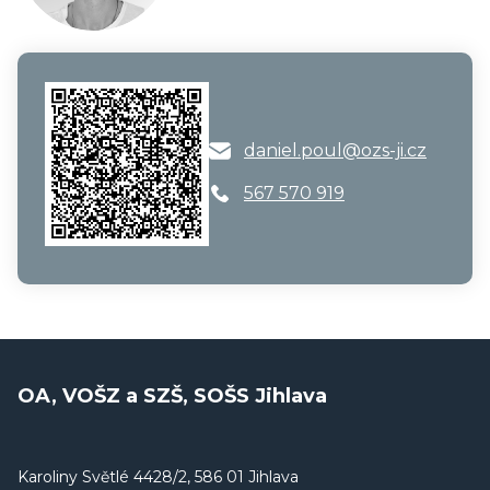
daniel.poul@ozs-ji.cz
567 570 919
OA, VOŠZ a SZŠ, SOŠS Jihlava
Karoliny Světlé 4428/2, 586 01 Jihlava