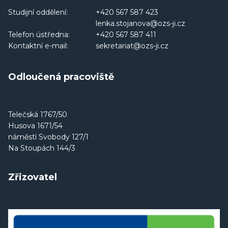
Studijní oddělení:
+420 567 587 423
lenka.stojanova@ozs-ji.cz
Telefon ústředna:
+420 567 587 411
Kontaktní e-mail:
sekretariat@ozs-ji.cz
Odloučená pracoviště
Telečská 1767/50
Husova 1671/54
náměstí Svobody 127/1
Na Stoupách 144/3
Zřizovatel