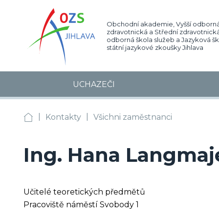
Obchodní akademie, Vyšší odborná
zdravotnická a Střední zdravotnická
odborná škola služeb a Jazyková š
státní jazykové zkoušky Jihlava
UCHAZEČI
|
|
OA, VOŠZ a SZŠ, SOŠS Jihlava
Kontakty
Všichni zaměstnanci
Ing. Hana Langmaj
Učitelé teoretických předmětů
Pracoviště náměstí Svobody 1