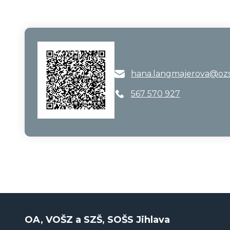
hana.langmajerova@ozs-
567 570 927
OA, VOŠZ a SZŠ, SOŠS Jihlava