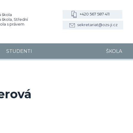
+420 567 587 411
 škola
 škola, Střední
kola s právem
sekretariat@ozs-ji.cz
STUDENTI
ŠKOLA
erová